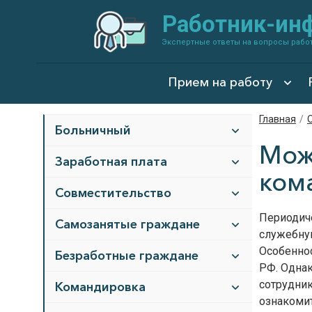
Работник-ин
Экспертные ответы на вопросы рабо
Прием на работу
Главная
/
Больничный
Мож
Заработная плата
ком
Cовместительство
Периодич
Cамозанятые граждане
служебну
Особенно
Безработные граждане
РФ. Однак
сотрудник
Командировка
ознакомит