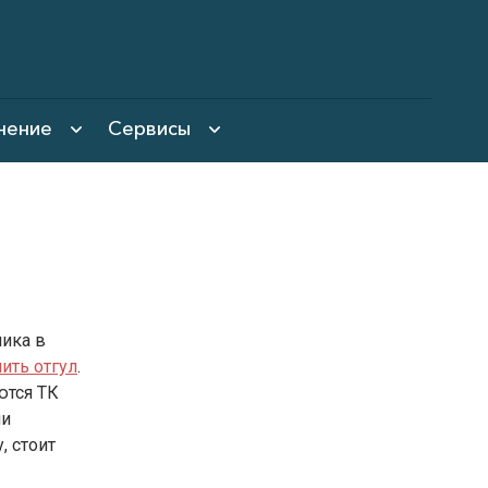
нение
Сервисы
ика в
ить отгул
.
ются ТК
ли
, стоит