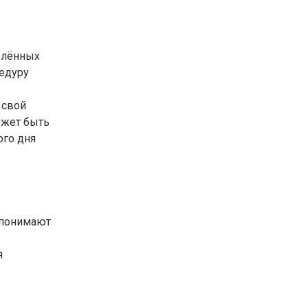
елённых
цедуру
 свой
ожет быть
ого дня
 понимают
я