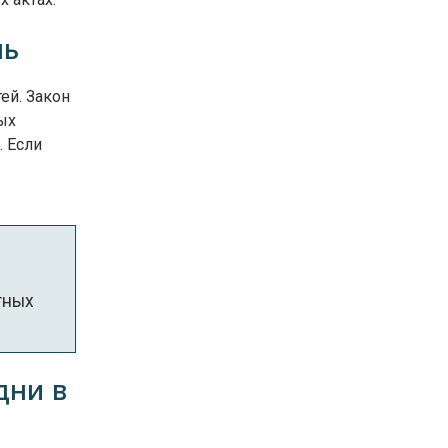
нь
ей. Закон
ых
. Если
тных
дни в