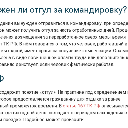
жен ли отгул за командировку?
жданин вынужден отправиться в командировку, при опред
он может получить отгул за часть отработанных дней. Про
вления возмещения за переработанное сверх меры время
т ТК РФ. В нём говорится о том, что человек, работавший в
выходной, имеет право на получение компенсации. Она м
влена в виде повышенной оплаты труда или дополнительн
равило действует, если человек фактически работал.
Ф
содержит понятие «отгул». На практике под определением
торое предоставляется гражданину для отдыха за ранее
нный промежуток времени. В
статье 167 ТК РФ
описываетс
 когда выходной день совпадает с периодом нахождения в
 поездке. Подобное может произойти: