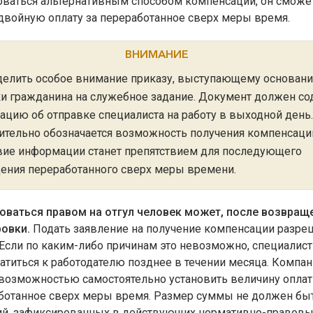
оваться альтернативным способом компенсации, он сможе
двойную оплату за переработанное сверх меры время.
ВНИМАНИЕ
делить особое внимание приказу, выступающему основан
и гражданина на служебное задание. Документ должен с
цию об отправке специалиста на работу в выходной день.
тельно обозначается возможность получения компенсаци
вие информации станет препятствием для последующего
ения переработанного сверх меры времени.
оваться правом на отгул человек может, после возвращ
овки.
Подать заявление на получение компенсации разре
 Если по каким-либо причинам это невозможно, специалист
атиться к работодателю позднее в течении месяца. Компан
возможностью самостоятельно установить величину оплат
аботанное сверх меры время. Размер суммы не должен бы
ий, зафиксированных в действующих нормативно-правовых