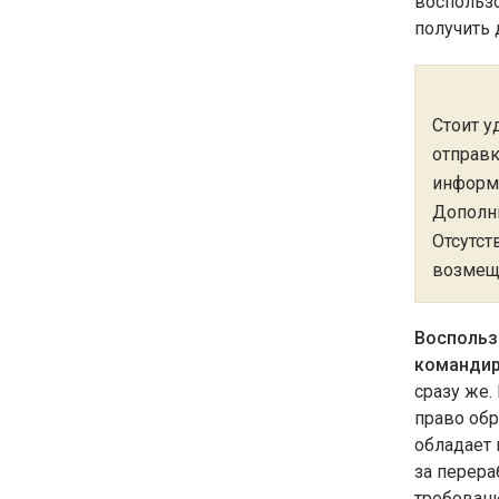
воспольз
получить 
Стоит у
отправк
информа
Дополни
Отсутст
возмещ
Воспольз
командир
сразу же.
право обр
обладает 
за перер
требован