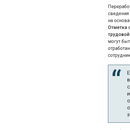
Перерабо
сведения 
на основ
Отметка 
трудовой
могут быт
отработан
сотрудник
Е
в
с
и
о
о
з