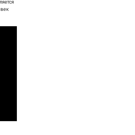
ляется
овек