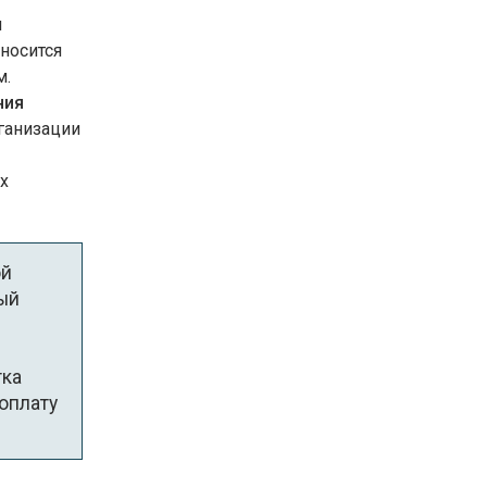
я
носится
м.
ния
ганизации
х
ой
ый
тка
оплату