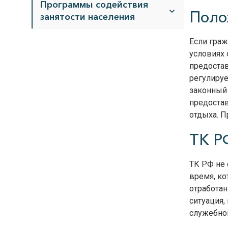
Программы содействия
Поло
занятости населения
Если гра
условиях 
предоста
регулируе
законный 
предоста
отдыха. П
ТК Р
ТК РФ не 
время, ко
отработа
ситуация,
служебной