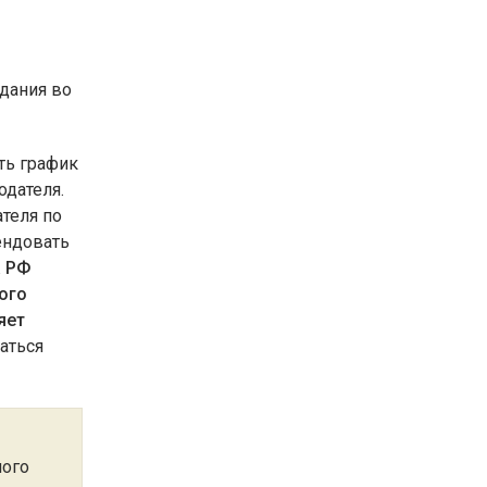
дания во
ть график
одателя.
теля по
ендовать
а РФ
ого
яет
аться
ного