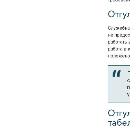
Отгу
Служебная
не предо
работать 
работа в
положено
П
с
п
у
Отгу
табе