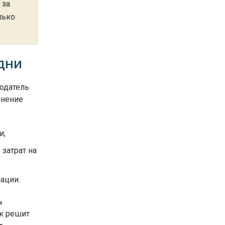
 за
лько
дни
тодатель
лнение
и;
затрат на
ации.
ь
к решит