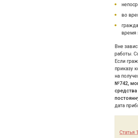
непоср
во вре
гражда
время 
Вне завис
работы. С
Если граж
приказу к
на получ
№742, мо
средства
постоянн
дата приб
Статья 