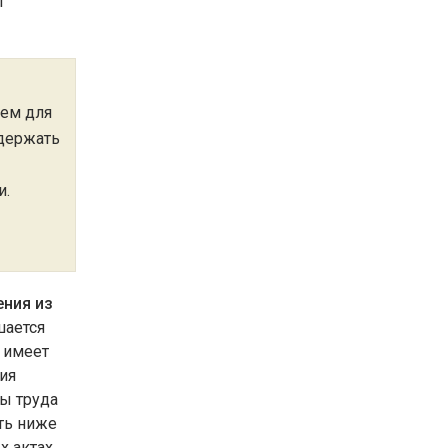
т
ием для
одержать
и.
ения из
шается
 имеет
ия
ы труда
ть ниже
 актах.