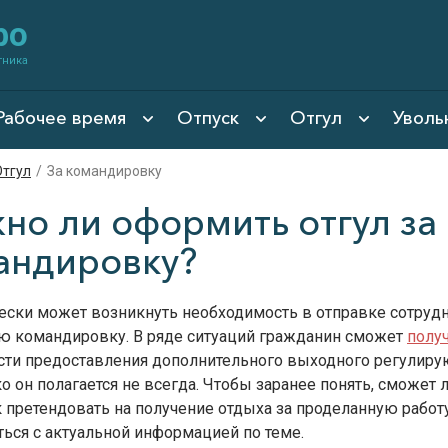
фо
тника
Рабочее время
Отпуск
Отгул
Уволь
Отгул
/
За командировку
но ли оформить отгул за
андировку?
ески может возникнуть необходимость в отправке сотрудн
ю командировку. В ряде ситуаций гражданин сможет
получ
сти предоставления дополнительного выходного регулиру
о он полагается не всегда. Чтобы заранее понять, сможет 
 претендовать на получение отдыха за проделанную работу
ься с актуальной информацией по теме.