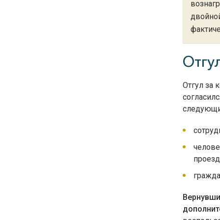
вознагр
двойной
фактиче
Отгу
Отгул за 
согласилс
следующи
сотруд
челове
проезд
гражда
Вернувши
дополнит