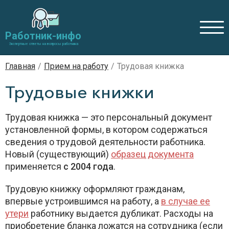
Работник-инфо
Экспертные ответы на вопросы работника
Главная
/
Прием на работу
/
Трудовая книжка
Трудовые книжки
Трудовая книжка — это персональный документ
установленной формы, в котором содержаться
сведения о трудовой деятельности работника.
Новый (существующий)
образец документа
применяется
с 2004 года
.
Трудовую книжку оформляют гражданам,
впервые устроившимся на работу, а
в случае ее
утери
работнику выдается дубликат. Расходы на
приобретение бланка ложатся на сотрудника (если