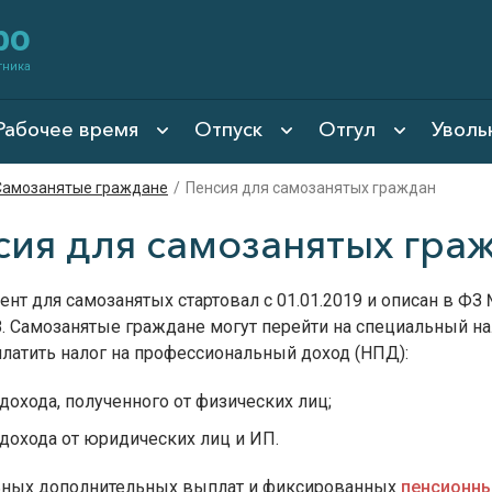
фо
тника
Рабочее время
Отпуск
Отгул
Уволь
Самозанятые граждане
/
Пенсия для самозанятых граждан
сия для самозанятых гра
нт для самозанятых стартовал с 01.01.2019 и описан в ФЗ 
8. Самозанятые граждане могут перейти на специальный н
латить налог на профессиональный доход (НПД):
 дохода, полученного от физических лиц;
 дохода от юридических лиц и ИП.
ьных дополнительных выплат и фиксированных
пенсионн