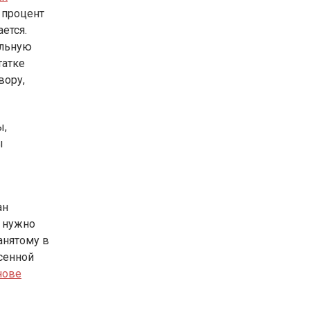
 процент
ется.
альную
татке
вору,
ы,
ы
ан
а нужно
анятому в
сенной
нове