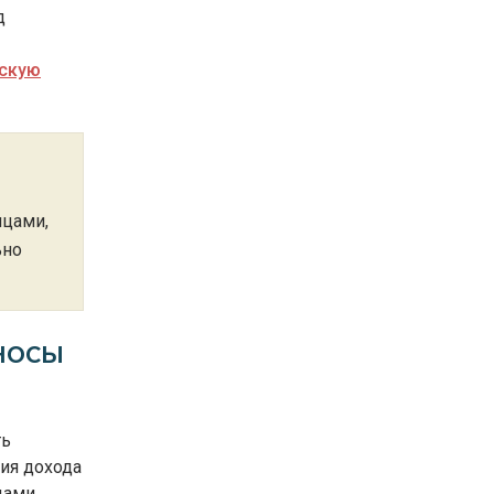
д
скую
ицами,
ьно
носы
ть
ия дохода
цами.