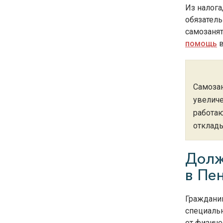
Из налога
обязатель
самозаня
помощь
в
Самозан
увеличе
работаю
отклады
Долж
в Пе
Граждани
специаль
от физиче