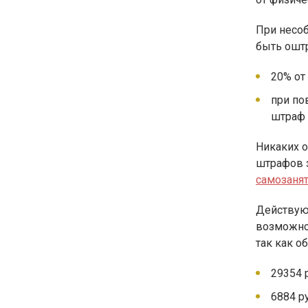
При несо
быть ошт
20% от
при по
штраф 
Никаких о
штрафов 
самозаня
Действую
возможно
так как о
29354 
6884 р