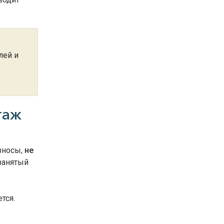
лей и
таж
зносы,
не
занятый
тся.