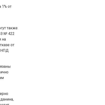
 1% от
огут также
З № 422
 на
тказе от
с НПД
бязаны
лично
ам
мерно
данина,
водит