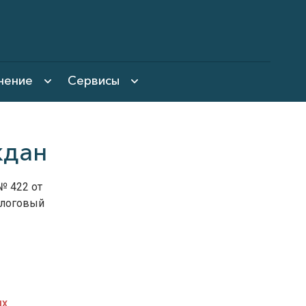
нение
Сервисы
ждан
№ 422 от
алоговый
ых