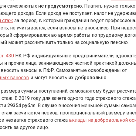
ля самозанятых
не предусмотрено
. Платить нужно только
ающего дохода. Если доход не поступает, налог не удержива
й стаж
за период, в который гражданин ведет профессион
сть, не учитывается, если взносы не вносились. При недос
торый сформировался во время работы по трудовому дого
тый может рассчитывать только на социальную пенсию.
ст. 430
НК РФ индивидуальные предприниматели, адвокат
ы и прочие лица, занимающиеся частной практикой должн
 вносить взносы в ПФР. Самозанятые освобождены от
ьных взносов
и могут вносить их
добровольно
.
 размера суммы поступлений, самозанятому будет рассчит
 стаж. В 2019 году для зачета одного года страхового стаж
сти
29354 рубля
. В случае внесения меньшей суммы самоз
 стаж засчитается период, пропорциональный размеру вне
и нехватке страхового стажа
вклады на добровольной ос
сить за другое лицо.