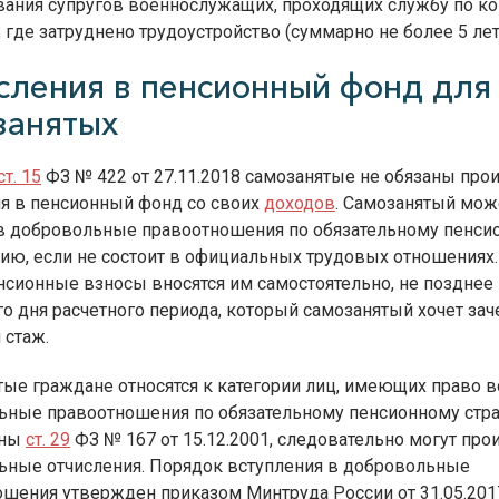
ания супругов военнослужащих, проходящих службу по ко
, где затруднено трудоустройство (суммарно не более 5 лет
сления в пенсионный фонд для
занятых
ст. 15
ФЗ № 422 от 27.11.2018 самозанятые не обязаны про
ия в пенсионный фонд со своих
доходов
. Самозанятый мож
 в добровольные правоотношения по обязательному пенси
ию, если не состоит в официальных трудовых отношениях.
нсионные взносы вносятся им самостоятельно, не позднее
о дня расчетного периода, который самозанятый хочет зач
 стаж.
ые граждане относятся к категории лиц, имеющих право в
ьные правоотношения по обязательному пенсионному стр
ены
ст. 29
ФЗ № 167 от 15.12.2001, следовательно могут про
ьные отчисления. Порядок вступления в добровольные
ошения утвержден приказом Минтруда России от 31.05.20