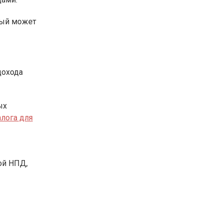
тый может
дохода
ых
алога для
ой НПД,