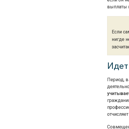
выплаты 
Если са
нигде н
засчита
Идет
Период, в
деятельно
учитывае
гражданин
профессио
отчисляет
Совмещен