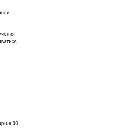
чной
учения
ваться,
тарше 80