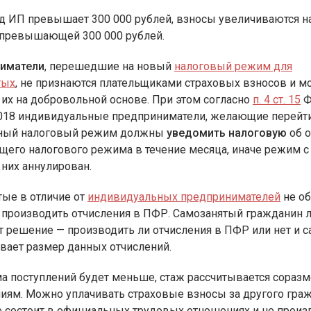
д ИП превышает 300 000 рублей, взносы увеличиваются на
 превышающей 300 000 рублей.
иматели
, перешедшие на новый
налоговый режим для
тых
, не признаются плательщиками страховых взносов и м
 их на добровольной основе. При этом согласно
п. 4 ст. 15
Ф
.2018 индивидуальные предприниматели, желающие перейти
ный налоговый режим должны
уведомить налоговую
об о
щего налогового режима в течение месяца, иначе режим 
 них аннулирован.
ые в отличие от
индивидуальных предпринимателей
не о
 производить отчисления в ПФР. Самозанятый гражданин 
 решение — производить ли отчисления в ПФР или нет и с
вает размер данных отчислений.
а поступлений будет меньше, стаж рассчитывается сораз
иям. Можно уплачивать страховые взносы за другого граж
е состоит в официальных трудовых отношениях и не произ