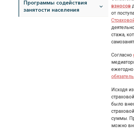
Программы содействия
взносов
д
занятости населения
от поступ
Страхово
деятельно
стажа, ко
самозаня
Согласно
медиатор
ежегодно
обязател
Исходя из
страховой
было вне
страховой
суммы. Пр
можно вно