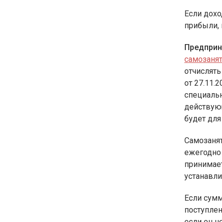
Если дохо
прибыли,
Предприн
самозаня
отчислять
от 27.11
специаль
действую
будет для
Самозанят
ежегодно
принимает
устанавли
Если сумм
поступлен
если он н