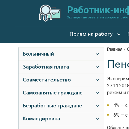
Работник-ин
Экспертные ответы на вопросы рабо
Прием на работу
Главная
/
Больничный
Пен
Заработная плата
Экспериме
Cовместительство
27.11.201
Cамозанятые граждане
режим и п
Безработные граждане
4% — с
6% — с
Командировка
Обязател