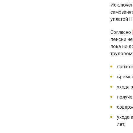
Исключени
самозаня
уплатой 
Согласно
пенсии не
пока не д
трудовом
прохож
времен
ухода з
получе
содерж
ухода 
лет;