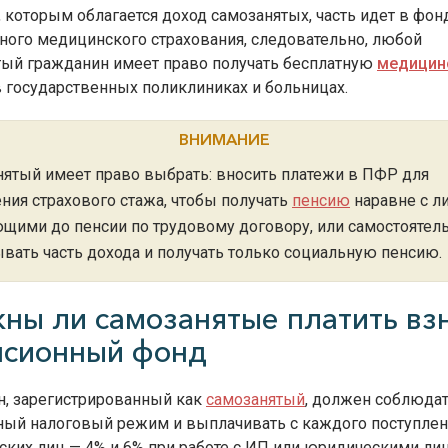
, которым облагается доход самозанятых, часть идет в фон
ного медицинского страхования, следовательно, любой
тый гражданин имеет право получать бесплатную
медицин
 государственных поликлиниках и больницах.
ВНИМАНИЕ
ятый имеет право выбрать: вносить платежи в ПФР для
ния страхового стажа, чтобы получать
пенсию
наравне с л
щими до пенсии по трудовому договору, или самостоятел
вать часть дохода и получать только социальную пенсию.
ны ли самозанятые платить вз
нсионный фонд
н, зарегистрированный как
самозанятый
, должен соблюда
ный налоговый режим и выплачивать с каждого поступлен
ских лиц — 4% и 6% при работе с ИП или юридическими ли