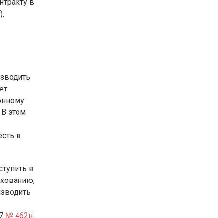
нтракту в
).
изводить
ет
онному
 В этом
есть в
ступить в
ахованию,
изводить
17
№ 462н
.