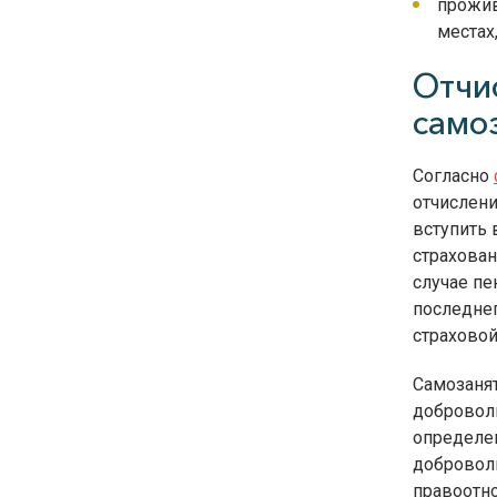
прожив
местах
Отчи
само
Согласно
отчислен
вступить
страхован
случае пе
последнег
страховой
Самозанят
добровол
определ
добровол
правоотн