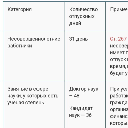
Категория
Количество
Примеч
отпускных
дней
Несовершеннолетние
31 день
Ст. 267
работники
несове
имеет 
отпуск
время, 
будет 
Занятые в сфере
Доктор наук
При усл
науки, у которых есть
– 48
работа
ученая степень
гражда
Кандидат
организ
наук — 36
финанс
которы