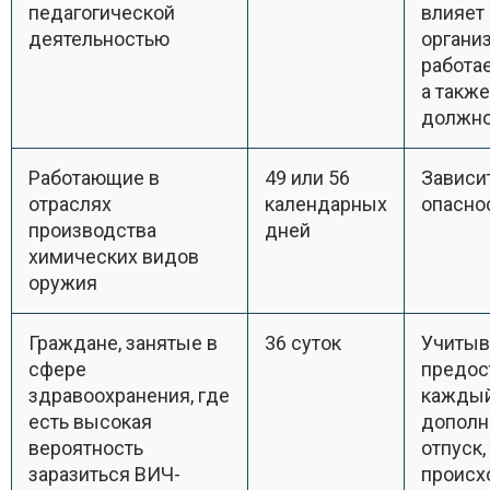
педагогической
влияет
деятельностью
организ
работа
а также
должно
Работающие в
49 или 56
Зависи
отраслях
календарных
опаснос
производства
дней
химических видов
оружия
Граждане, занятые в
36 суток
Учитыв
сфере
предос
здравоохранения, где
каждый
есть высокая
дополн
вероятность
отпуск,
заразиться ВИЧ-
происх