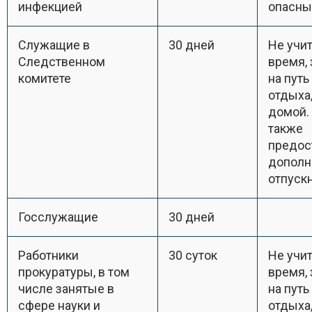
инфекцией
опасны
Служащие в
30 дней
Не учи
Следственном
время,
комитете
на путь
отдыха,
домой.
также
предос
дополн
отпуск
Госслужащие
30 дней
Работники
30 суток
Не учи
прокуратуры, в том
время,
числе занятые в
на путь
сфере науки и
отдыха,